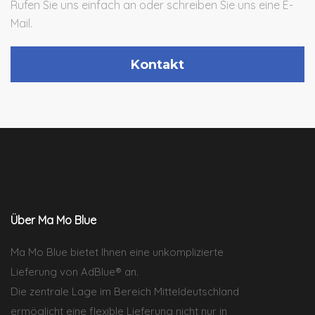
Rufen Sie uns einfach an oder schreiben Sie uns eine E-
Mail.
Kontakt
Über Ma Mo Blue
Ma Mo Blue bietet Ihnen eine unkomplizierte
Lieferung von AdBlue® an.
Die zentrale Lage im Bereich Mitteldeutschland
ermöglicht eine flexible Lieferung nicht nur in